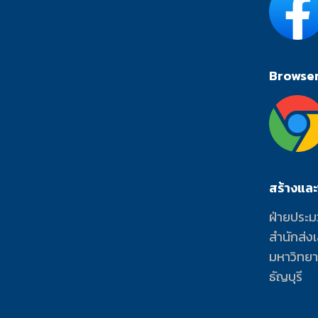
Browser 
สร้างแล
ฝ่ายประม
สำนักส่ง
มหาวิทย
ธัญบุรี