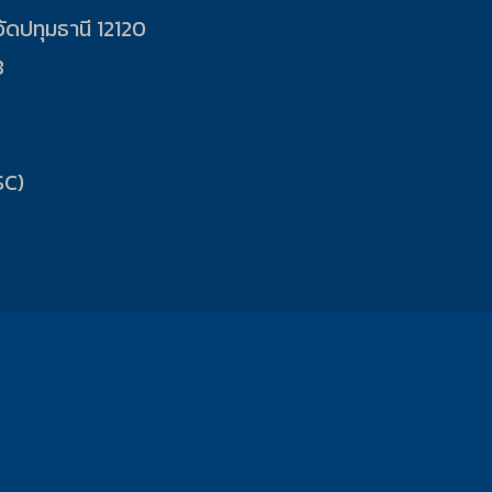
ัดปทุมธานี 12120
8
SC)