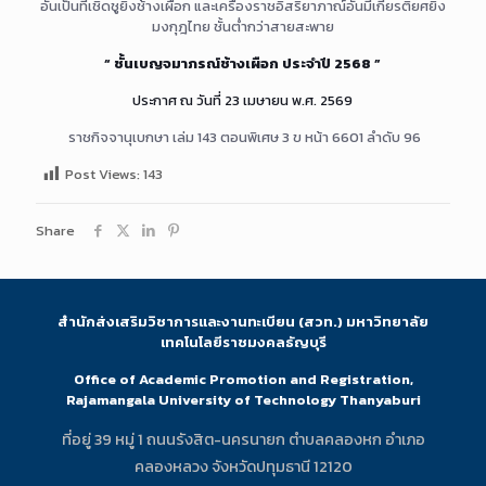
อันเป็นที่เชิดชูยิ่งช้างเผือก และเครื่องราชอิสริยาภาณ์อันมีเกียรติยศยิ่ง
มงกุฎไทย ชั้นต่ำกว่าสายสะพาย
“ ชั้นเบญจมาภรณ์ช้างเผือก ประจำปี 2568 ”
ประกาศ ณ วันที่ 23 เมษายน พ.ศ. 2569
ราชกิจจานุเบกษา เล่ม 143 ตอนพิเศษ 3 ข หน้า 6601 ลำดับ 96
Post Views:
143
Share
สำนักส่งเสริมวิชาการและงานทะเบียน (สวท.) มหาวิทยาลัย
เทคโนโลยีราชมงคลธัญบุรี
Office of Academic Promotion and Registration,
Rajamangala University of Technology Thanyaburi
ที่อยู่ 39 หมู่ 1 ถนนรังสิต-นครนายก ตำบลคลองหก อำเภอ
คลองหลวง จังหวัดปทุมธานี 12120