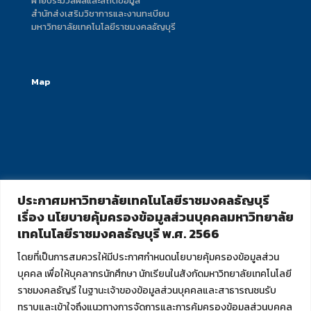
ฝ่ายประมวลผลและสถิติข้อมูล
สำนักส่งเสริมวิชาการและงานทะเบียน
มหาวิทยาลัยเทคโนโลยีราชมงคลธัญบุรี
Map
ประกาศมหาวิทยาลัยเทคโนโลยีราชมงคลธัญบุรี
เรื่อง นโยบายคุ้มครองข้อมูลส่วนบุคคลมหาวิทยาลัย
เทคโนโลยีราชมงคลธัญบุรี พ.ศ. 2566
โดยที่เป็นการสมควรให้มีประกาศกำหนดนโยบายคุ้มครองข้อมูลส่วน
บุคคล เพื่อให้บุคลากรนักศึกษา นักเรียนในสังกัดมหาวิทยาลัยเทคโนโลยี
ราชมงคลธัญรี ในฐานะเจ้าของข้อมูลส่วนบุคคลและสาธารณชนรับ
ทราบและเข้าใจถึงแนวทางการจัดการและการคุ้มครองข้อมูลส่วนบุคคล