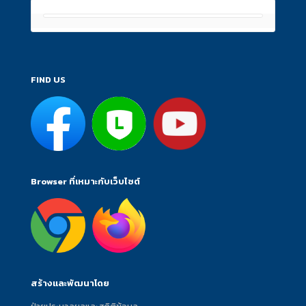
FIND US
Browser ที่เหมาะกับเว็บไซต์
สร้างและพัฒนาโดย