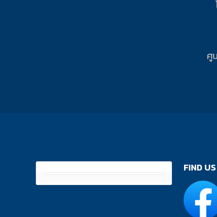
ศู
FIND US