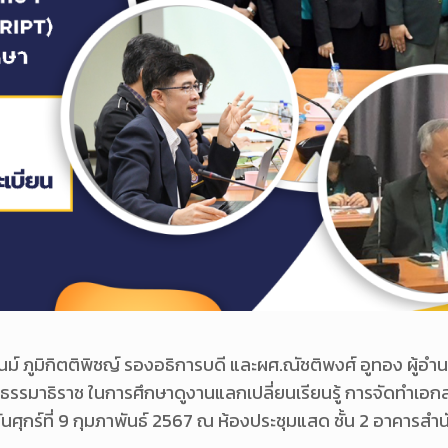
 ภูมิกิตติพิชญ์ รองอธิการบดี และผศ.ณัชติพงศ์ อูทอง ผู้อำ
ทัยธรรมาธิราช ในการศึกษาดูงานแลกเปลี่ยนเรียนรู้ การจัดทำเ
ุกร์ที่ 9 กุมภาพันธ์ 2567 ณ ห้องประชุมแสด ชั้น 2 อาคารสำน