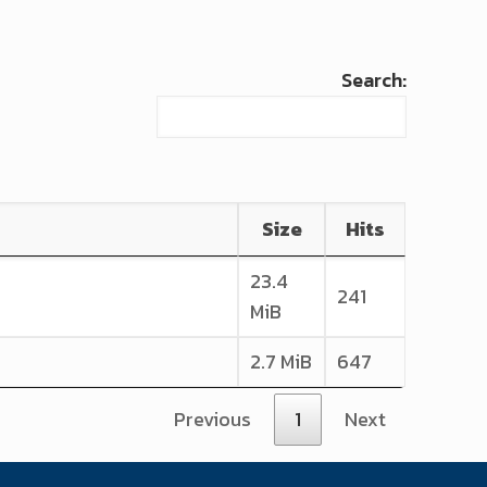
Search:
Size
Hits
23.4
241
MiB
2.7 MiB
647
Previous
1
Next