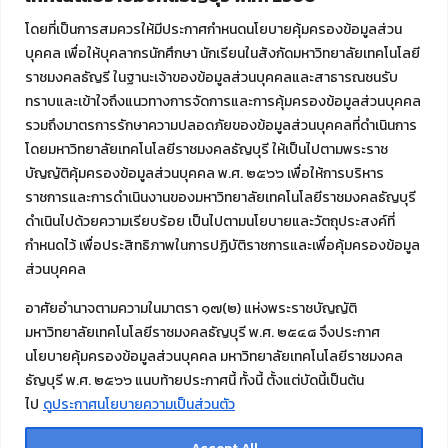
โดยที่เป็นการสมควรให้มีประกาศกำหนดนโยบายคุ้มครองข้อมูลส่วน
บุคคล เพื่อให้บุคลากรนักศึกษา นักเรียนในสังกัดมหาวิทยาลัยเทคโนโลยี
ราชมงคลธัญรี ในฐานะเจ้าของข้อมูลส่วนบุคคลและสาธารณชนรับ
ทราบและเข้าใจถึงแนวทางการจัดการและการคุ้มครองข้อมูลส่วนบุคคล
รวมถึงมาตรการรักษาความปลอดภัยของข้อมูลส่วนบุคคลที่ดำเนินการ
โดยมหาวิทยาลัยเทคโนโลยีราชมงคลธัญบุรี ให้เป็นไปตามพระราช
บัญญัติคุ้มครองข้อมูลส่วนบุคคล พ.ศ. ๒๕๖๖ เพื่อให้การบริหาร
ราชการและการดำเนินงานของมหาวิทยาลัยเทคโนโลยีราชมงคลธัญบุรี
ดำเนินไปด้วยความเรียบร้อย เป็นไปตามนโยบายและวัตถุประสงค์ที่
กำหนดไว้ เพื่อประสิทธิภาพในการปฏิบัติราชการและเพื่อคุ้มครองข้อมูล
ส่วนบุคคล
อาศัยอำนาจตามความในมาตรา ๑๗(๒) แห่งพระราชบัญญัติ
มหาวิทยาลัยเทคโนโลยีราชมงคลธัญบุรี พ.ศ. ๒๕๔๘ จึงประกาศ
นโยบายคุ้มครองข้อมูลส่วนบุคคล มหาวิทยาลัยเทคโนโลยีราชมงคล
ธัญบุรี พ.ศ. ๒๕๖๖ แนบท้ายประกาศนี้ ทั้งนี้ ตั้งแต่บัดนี้เป็นต้น
ไป
ดูประกาศนโยบายความเป็นส่วนตัว
© 2023 สำนักส่งเสริมวิชาการและงานทะเบียน (สวท.) มหาวิทยาลัย
เทคโนโลยีราชมงคลธัญบุรี