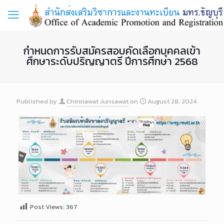
กำหนดการรับสมัครสอบคัดเลือกบุคคลเข้า
ศึกษาระดับปริญญาตรี ปีการศึกษา 2568
Published by
Chinnawat Junsawat
on
August 28, 2024
Post Views:
367