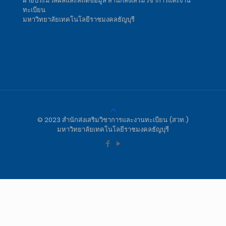
ฝ่ายประมวลผลและสถิติข้อมูล สำนักส่งเสริมวิชาการและงาน
ทะเบียน
มหาวิทยาลัยเทคโนโลยีราชมงคลธัญบุรี
© 2023 สำนักส่งเสริมวิชาการและงานทะเบียน (สวท.)
มหาวิทยาลัยเทคโนโลยีราชมงคลธัญบุรี